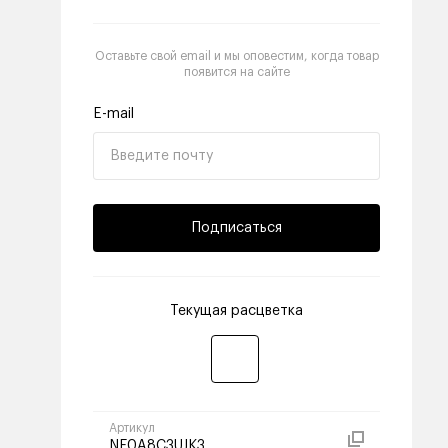
Оставьте свой email и мы оповестим, когда товар
появится на сайте
E-mail
Подписаться
Текущая расцветка
Артикул
NF0A8C3UJK3