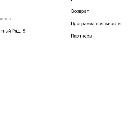
Возврат
зинов
Программа лояльности
тный Ряд, 8
Партнеры
 программа
 2026
Пользовательское соглашение
Политика о конфиденциальности