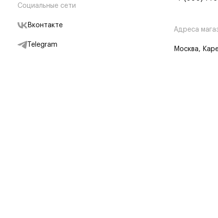
Социальные сети
Вконтакте
Адреса мага
Telegram
Москва, Каре
Дзен
Партнерам
Отследить заказ
Партнерская
Telegram Бот
© BRANDSHOP,