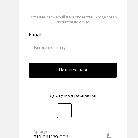
Оставьте свой email и мы оповестим, когда товар
появится на сайте
E-mail
Подписаться
Доступные расцветки
Артикул
710-961339-002