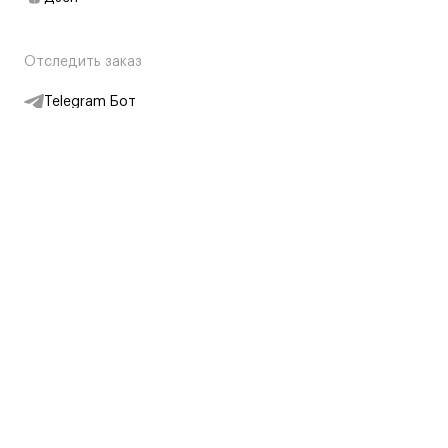
Отследить заказ
Telegram Бот
Подписаться на новости
Интернет-магазин
+7 (495) 431-13-30
+7 (800) 775-28-34
Адреса магазинов
Москва, Каретный Ряд, 8