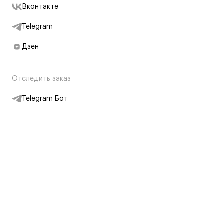
Вконтакте
Telegram
Дзен
Отследить заказ
Telegram Бот
Подписаться на новости
Интернет-магазин
+7 (495) 431-13-30
+7 (800) 775-28-34