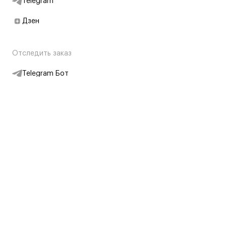
Telegram
Дзен
Отследить заказ
Telegram Бот
Подписаться на новости
Интернет-магазин
+7 (495) 431-13-30
+7 (800) 775-28-34
Адреса магазинов