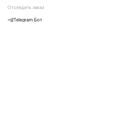
Отследить заказ
Telegram Бот
Подписаться на новости
Интернет-магазин
+7 (495) 431-13-30
+7 (800) 775-28-34
Адреса магазинов
Москва, Каретный Ряд, 8
Партнерам