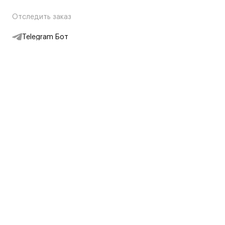
Отследить заказ
Telegram Бот
Подписаться на новости
Интернет-магазин
+7 (495) 431-13-30
+7 (800) 775-28-34
Адреса магазинов
Москва, Каретный Ряд, 8