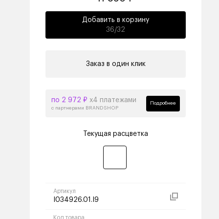
Добавить в корзину
36/32
Заказ в один клик
по 2 972 ₽
х4 платежами
Подробнее
с партнерами BRANDSHOP
Текущая расцветка
Артикул
I034926.01.I9
Код товара