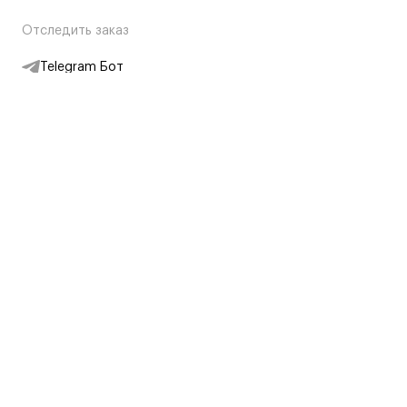
Отследить заказ
Telegram Бот
Подписаться на новости
Интернет-магазин
+7 (495) 431-13-30
+7 (800) 775-28-34
Адреса магазинов
Москва, Каретный Ряд, 8