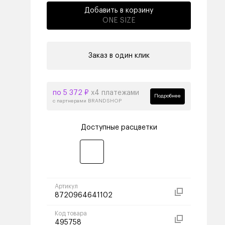
Добавить в корзину
ONE SIZE
Заказ в один клик
по 5 372 ₽
х4 платежами
Подробнее
с партнерами BRANDSHOP
Доступные расцветки
Артикул
8720964641102
Код товара
495758