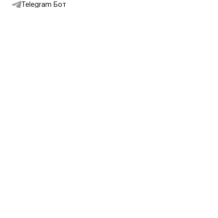
Telegram Бот
Подписаться на новости
Интернет-магазин
+7 (495) 431-13-30
+7 (800) 775-28-34
Адреса магазинов
Москва, Каретный Ряд, 8
Партнерам
Партнерская программа