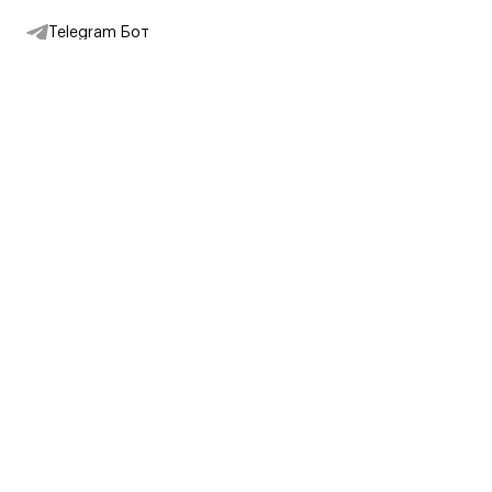
Telegram Бот
Подписаться на новости
Интернет-магазин
+7 (495) 431-13-30
+7 (800) 775-28-34
Адреса магазинов
Москва, Каретный Ряд, 8
Партнерам
Партнерская программа