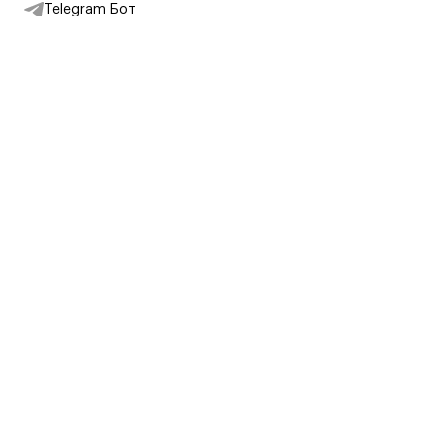
Telegram Бот
Подписаться на новости
Интернет-магазин
+7 (495) 431-13-30
+7 (800) 775-28-34
Адреса магазинов
Москва, Каретный Ряд, 8
Партнерам
Партнерская программа