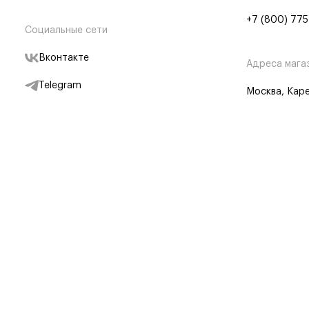
+7 (800) 775
Социальные сети
Вконтакте
Адреса мага
Telegram
Москва, Каре
Дзен
Партнерам
Отследить заказ
Партнерская
Telegram Бот
© BRANDSHOP,