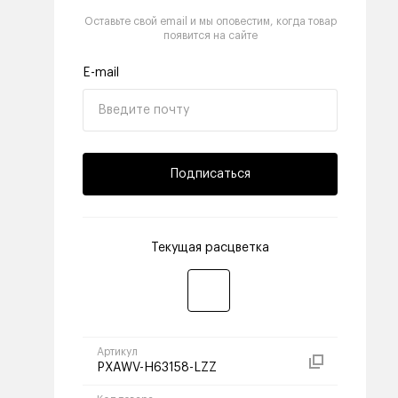
Оставьте свой email и мы оповестим, когда товар
появится на сайте
E-mail
Подписаться
Текущая расцветка
Артикул
PXAWV-H63158-LZZ