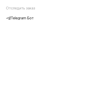
Отследить заказ
Telegram Бот
Подписаться на новости
Интернет-магазин
+7 (495) 431-13-30
+7 (800) 775-28-34
Адреса магазинов
Москва, Каретный Ряд, 8