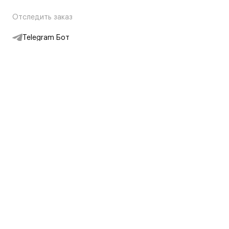
Отследить заказ
Telegram Бот
Подписаться на новости
Интернет-магазин
+7 (495) 431-13-30
+7 (800) 775-28-34
Адреса магазинов
Москва, Каретный Ряд, 8