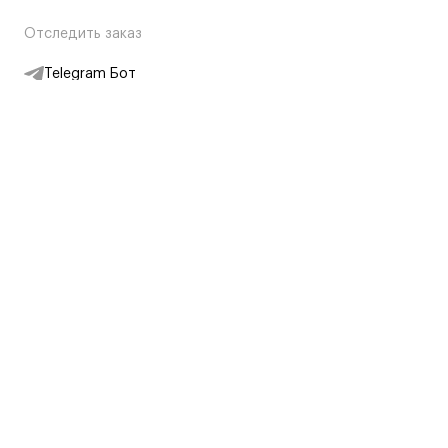
Отследить заказ
Telegram Бот
Подписаться на новости
Интернет-магазин
+7 (495) 431-13-30
+7 (800) 775-28-34
Адреса магазинов
Москва, Каретный Ряд, 8