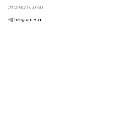
Отследить заказ
Telegram Бот
Подписаться на новости
Интернет-магазин
+7 (495) 431-13-30
+7 (800) 775-28-34
Адреса магазинов
Москва, Каретный Ряд, 8
Партнерам