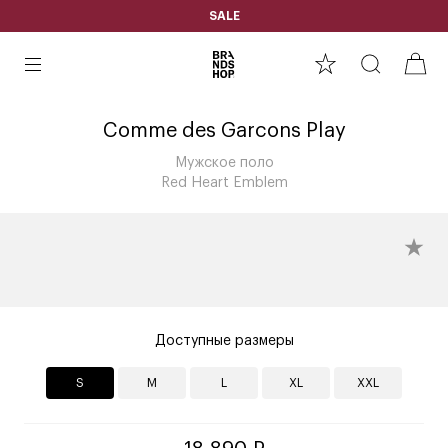
SALE
Comme des Garcons Play
Мужское поло
Red Heart Emblem
Доступные размеры
S
M
L
XL
XXL