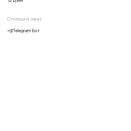
Дзен
Отследить заказ
Telegram Бот
Подписаться на новости
Интернет-магазин
+7 (495) 431-13-30
+7 (800) 775-28-34
Адреса магазинов
Москва, Каретный Ряд, 8