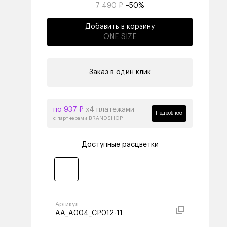
7 490 ₽
–50%
Добавить в корзину
ONE SIZE
Заказ в один клик
по 937 ₽
х4 платежами
Подробнее
с партнерами BRANDSHOP
Доступные расцветки
Артикул
AA_A004_CP012-11