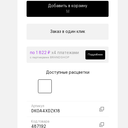
Добавить в корзину
M
Заказ в один клик
по 1 822 ₽
х4 платежами
Подробнее
с партнерами BRANDSHOP
Доступные расцветки
Артикул
DK0A4XDZK18
Код товара
487192