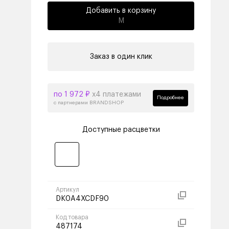
Добавить в корзину
M
Заказ в один клик
по 1 972 ₽
х4 платежами
Подробнее
с партнерами BRANDSHOP
Доступные расцветки
Артикул
DK0A4XCDF90
Код товара
487174