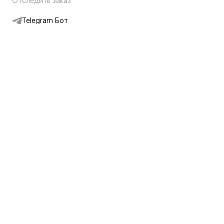
Отследить заказ
Telegram Бот
Подписаться на новости
Интернет-магазин
+7 (495) 431-13-30
+7 (800) 775-28-34
Адреса магазинов
Москва, Каретный Ряд, 8
Партнерам