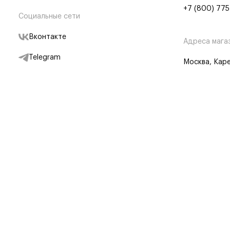
+7 (800) 775
Социальные сети
Вконтакте
Адреса мага
Telegram
Москва, Каре
Дзен
Партнерам
Отследить заказ
Партнерская
Telegram Бот
© BRANDSHOP,