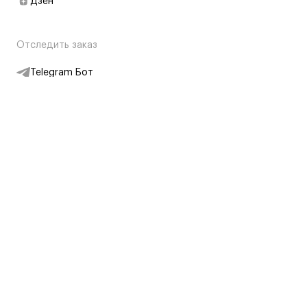
Дзен
Отследить заказ
Telegram Бот
Подписаться на новости
Интернет-магазин
+7 (495) 431-13-30
+7 (800) 775-28-34
Адреса магазинов
Москва, Каретный Ряд, 8