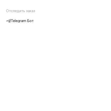
Отследить заказ
Telegram Бот
Подписаться на новости
Интернет-магазин
+7 (495) 431-13-30
+7 (800) 775-28-34
Адреса магазинов
Москва, Каретный Ряд, 8