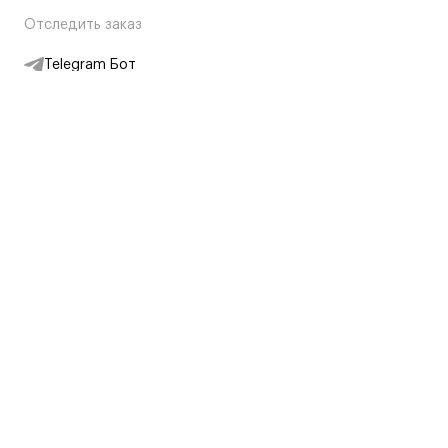
Отследить заказ
Telegram Бот
Подписаться на новости
Интернет-магазин
+7 (495) 431-13-30
+7 (800) 775-28-34
Адреса магазинов
Москва, Каретный Ряд, 8
Партнерам