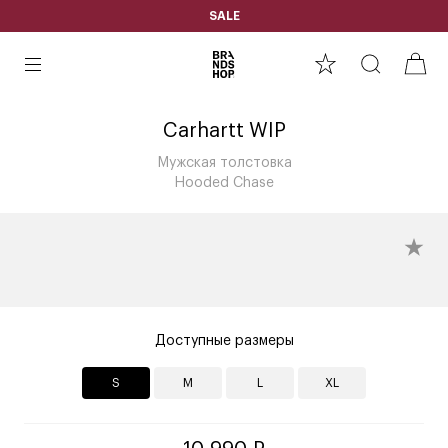
SALE
Carhartt WIP
Мужская толстовка
Hooded Chase
Доступные размеры
S
M
L
XL