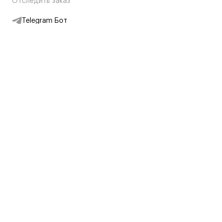
Отследить заказ
Telegram Бот
Подписаться на новости
Интернет-магазин
+7 (495) 431-13-30
+7 (800) 775-28-34
Адреса магазинов
Москва, Каретный Ряд, 8
Партнерам