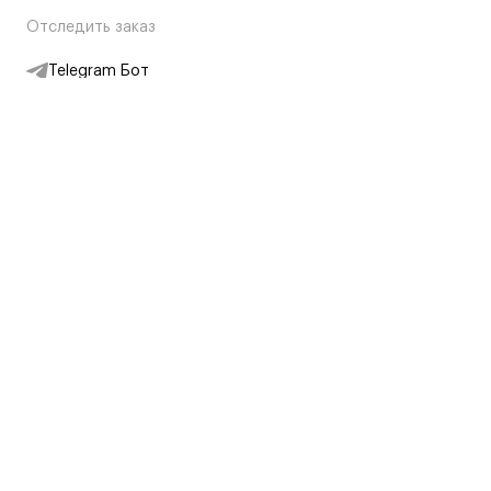
Отследить заказ
Telegram Бот
Подписаться на новости
Интернет-магазин
+7 (495) 431-13-30
+7 (800) 775-28-34
Адреса магазинов
Москва, Каретный Ряд, 8
Партнерам