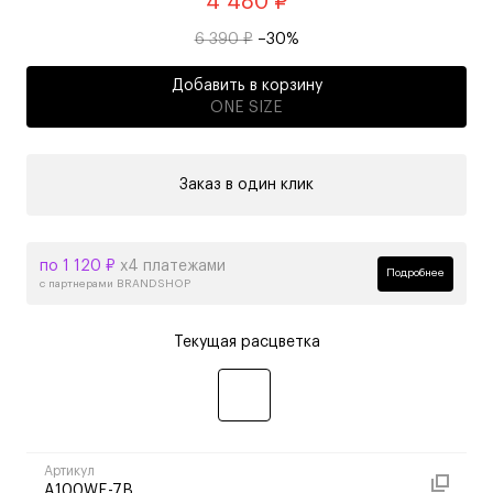
4 480 ₽
6 390 ₽
–30%
Добавить в корзину
ONE SIZE
Заказ в один клик
по 1 120 ₽
х4 платежами
Подробнее
с партнерами BRANDSHOP
Текущая расцветка
Артикул
A100WE-7B