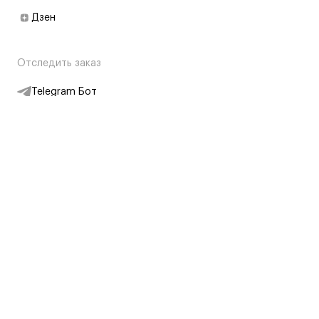
Дзен
Отследить заказ
Telegram Бот
Подписаться на новости
Интернет-магазин
+7 (495) 431-13-30
+7 (800) 775-28-34
Адреса магазинов
Москва, Каретный Ряд, 8