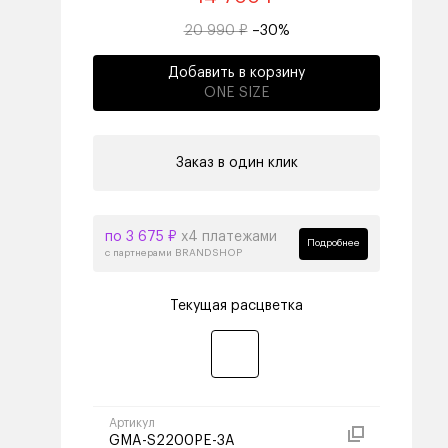
20 990 ₽
–30%
Добавить в корзину
ONE SIZE
Заказ в один клик
по 3 675 ₽
х4 платежами
Подробнее
с партнерами BRANDSHOP
Текущая расцветка
Артикул
GMA-S2200PE-3A