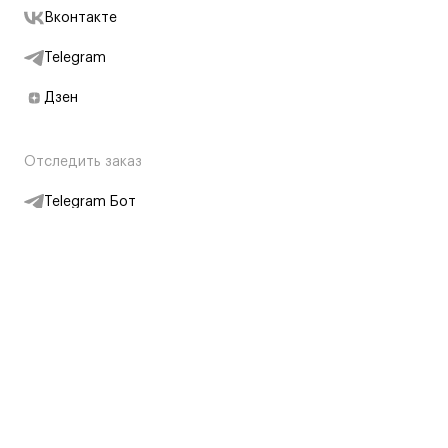
Вконтакте
Telegram
Дзен
Отследить заказ
Telegram Бот
Подписаться на новости
Интернет-магазин
+7 (495) 431-13-30
+7 (800) 775-28-34