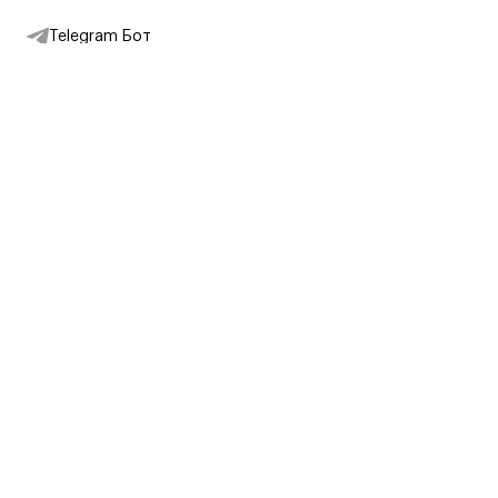
Telegram Бот
Подписаться на новости
Интернет-магазин
+7 (495) 431-13-30
+7 (800) 775-28-34
Адреса магазинов
Москва, Каретный Ряд, 8
Партнерам