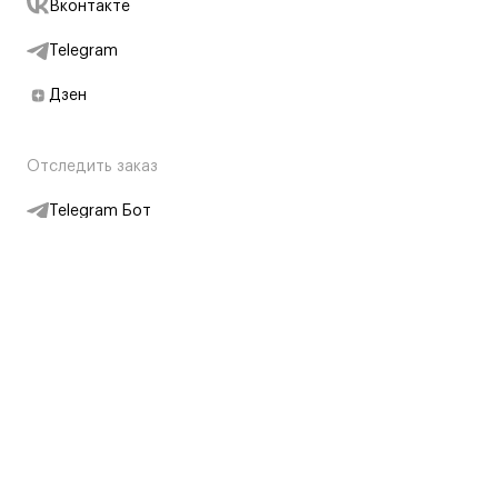
Вконтакте
Telegram
Дзен
Отследить заказ
Telegram Бот
Подписаться на новости
Интернет-магазин
+7 (495) 431-13-30
+7 (800) 775-28-34