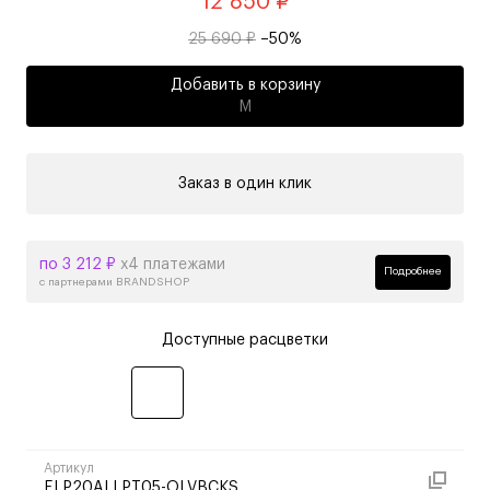
12 850 ₽
25 690 ₽
–50%
Добавить в корзину
M
Заказ в один клик
по 3 212 ₽
х4 платежами
Подробнее
с партнерами BRANDSHOP
Доступные расцветки
Артикул
ELP20ALLPT05-OLVBCKS