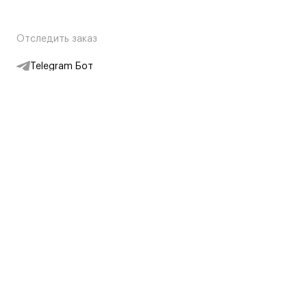
Отследить заказ
Telegram Бот
Подписаться на новости
Интернет-магазин
+7 (495) 431-13-30
+7 (800) 775-28-34
Адреса магазинов
Москва, Каретный Ряд, 8