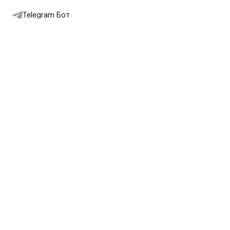
Telegram Бот
Подписаться на новости
Интернет-магазин
+7 (495) 431-13-30
+7 (800) 775-28-34
Адреса магазинов
Москва, Каретный Ряд, 8
Партнерам
Партнерская программа