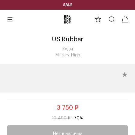
SALE
US Rubber
Кеды
Military High
3 750 ₽
12 490 ₽
–70%
Нет в наличии