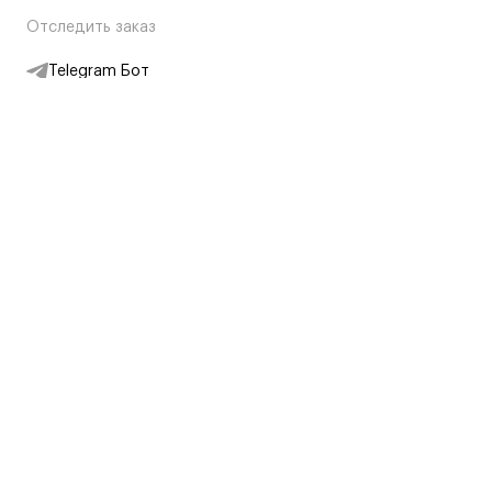
Отследить заказ
Telegram Бот
Подписаться на новости
Интернет-магазин
+7 (495) 431-13-30
+7 (800) 775-28-34
Адреса магазинов
Москва, Каретный Ряд, 8
Партнерам