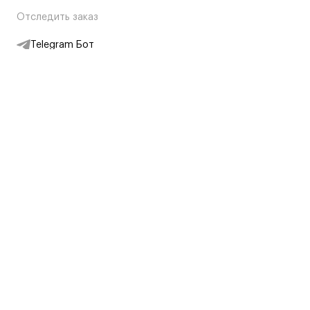
Отследить заказ
Telegram Бот
Подписаться на новости
Интернет-магазин
+7 (495) 431-13-30
+7 (800) 775-28-34
Адреса магазинов
Москва, Каретный Ряд, 8
Партнерам