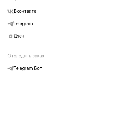
Вконтакте
Telegram
Дзен
Отследить заказ
Telegram Бот
Подписаться на новости
Интернет-магазин
+7 (495) 431-13-30
+7 (800) 775-28-34