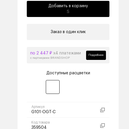
Добавить в корзину
S
Заказ в один клик
по 2 447 ₽
х4 платежами
Подробнее
с партнерами BRANDSHOP
Доступные расцветки
Артикул
G101-OGT-C
Код товара
359504