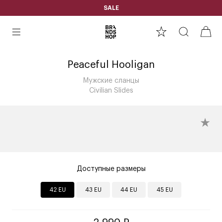
SALE
Peaceful Hooligan
Мужские сланцы
Civilian Slides
Доступные размеры
42 EU
43 EU
44 EU
45 EU