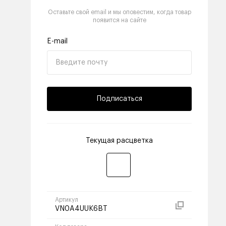
Оставьте свой email и мы оповестим, когда товар
появится на сайте
E-mail
Подписаться
Текущая расцветка
Артикул
VN0A4UUK6BT