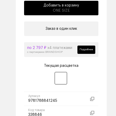
Добавить в корзину
ONE SIZE
Заказ в один клик
по 2 797 ₽
х4 платежами
Подробнее
с партнерами BRANDSHOP
Текущая расцветка
Артикул
9781788841245
Код товара
338846