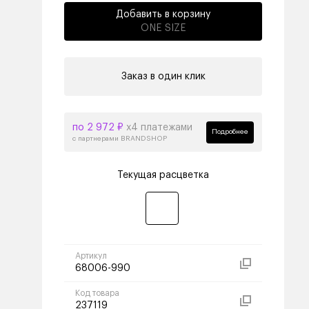
Добавить в корзину
ONE SIZE
Заказ в один клик
по 2 972 ₽
х4 платежами
Подробнее
с партнерами BRANDSHOP
Текущая расцветка
Артикул
68006-990
Код товара
237119