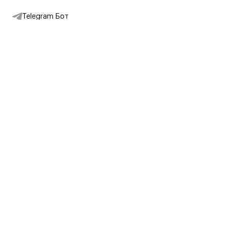
Telegram Бот
Подписаться на новости
Интернет-магазин
+7 (495) 431-13-30
+7 (800) 775-28-34
Адреса магазинов
Москва, Каретный Ряд, 8
Партнерам