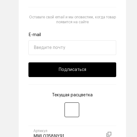
Оставьте свой email и мы оповестим, когда товар
появится на сайте
E-mail
Подписаться
Текущая расцветка
Артикул
MML0358NY91