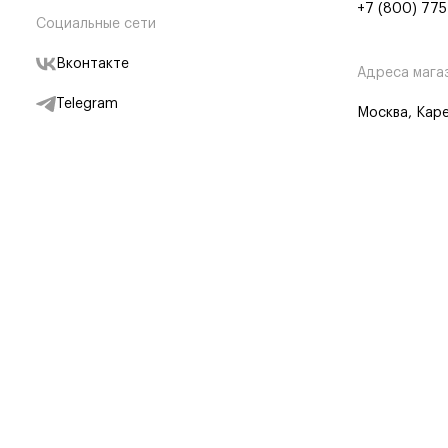
+7 (800) 775
Социальные сети
Вконтакте
Адреса мага
Telegram
Москва, Каре
Дзен
Партнерам
Отследить заказ
Партнерская
Telegram Бот
© BRANDSHOP,