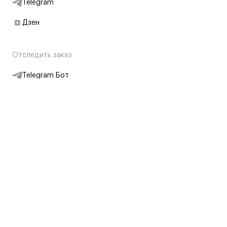
Telegram
Дзен
Отследить заказ
Telegram Бот
Подписаться на новости
Интернет-магазин
+7 (495) 431-13-30
+7 (800) 775-28-34
Адреса магазинов