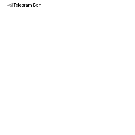
Telegram Бот
Подписаться на новости
Интернет-магазин
+7 (495) 431-13-30
+7 (800) 775-28-34
Адреса магазинов
Москва, Каретный Ряд, 8
Партнерам
Партнерская программа