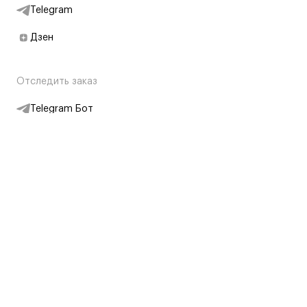
Telegram
Дзен
Отследить заказ
Telegram Бот
Подписаться на новости
Интернет-магазин
+7 (495) 431-13-30
+7 (800) 775-28-34
Адреса магазинов